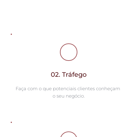
Onde seu negócios vai rodar? Loja virtual, 
Marketplace, site, redes sociais e etc?
02. Tráfego
Faça com o que potenciais clientes conheçam 
o seu negócio.