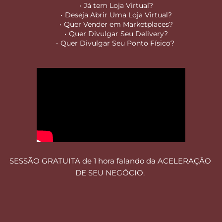
Já tem Loja Virtual?
Deseja Abrir Uma Loja Virtual?
Quer Vender em Marketplaces?
Quer Divulgar Seu Delivery?
Quer Divulgar Seu Ponto Físico? 
SESSÃO GRATUITA de 1 hora falando da ACELERAÇÃO 
DE SEU NEGÓCIO. 