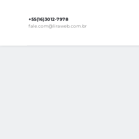
+55(16)3012-7978
fale.com@liraweb.com.br
DIAGNÓSTICO 
DE MARKETING 
Nós da Liraweb somos reconhecidos co
Nos mercados em que atuamos, a Lira
Digital. Não adianta apenas estar na w