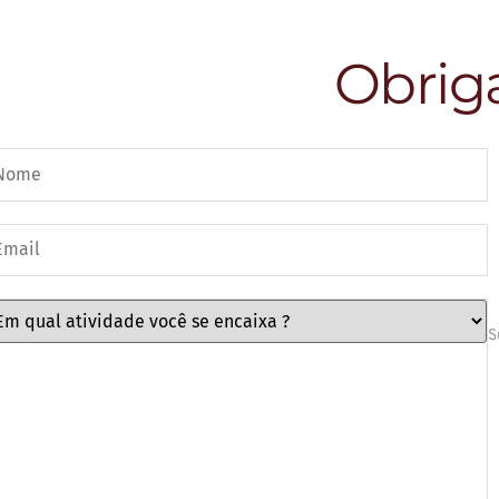
Obrig
S