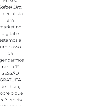
Eu sou
Rafael Lira
,
specialista
em
marketing
digital e
estamos a
um passo
de
gendarmos
nossa
1ª
SESSÃO
GRATUITA
de 1 hora,
sobre o que
ocê precisa