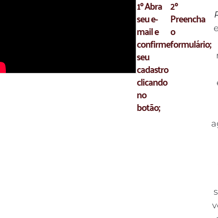
1º Abra
2º
seu e-
Preencha
mail e
o
e
confirme
formulário;
seu
cadastro
clicando
no
botão;
a
v