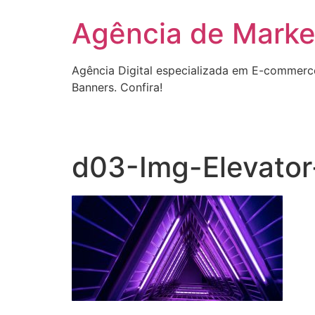
Ir
Agência de Market
para
o
conteúdo
Agência Digital especializada em E-commerc
Banners. Confira!
d03-Img-Elevator