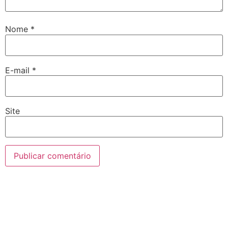
Nome
*
E-mail
*
Site
l giriş
casibom giriş
casibom
casibom güncel giriş
casibom